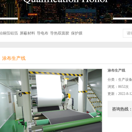
粘铜箔铝箔
屏蔽材料
导电布
导热双面胶
保护膜
涂布生产线
涂布生产线
分类：生产设
浏览：8652次
更新：2022-8-12 
咨询热线